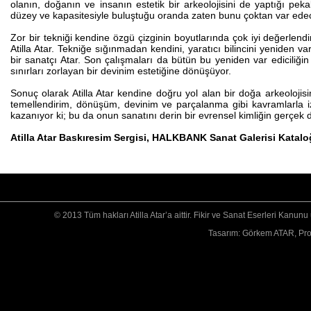
olanın, doğanın ve insanın estetik bir arkeolojisini de yaptığı pekala
düzey ve kapasitesiyle buluştuğu oranda zaten bunu çoktan var ede
Zor bir tekniği kendine özgü çizginin boyutlarında çok iyi değerlendi
Atilla Atar. Tekniğe sığınmadan kendini, yaratıcı bilincini yeniden v
bir sanatçı Atar. Son çalışmaları da bütün bu yeniden var ediciliğin b
sınırları zorlayan bir devinim estetiğine dönüşüyor.
Sonuç olarak Atilla Atar kendine doğru yol alan bir doğa arkeolojisin
temellendirim, dönüşüm, devinim ve parçalanma gibi kavramlarla izah
kazanıyor ki; bu da onun sanatını derin bir evrensel kimliğin gerçe
Atilla Atar Baskıresim Sergisi, HALKBANK Sanat Galerisi Katalo
© 2013 Tüm hakları Atilla Atar’a aittir. Fikir ve Sanat Eserleri Kanun
Tasarım: Görkem ATAR, P