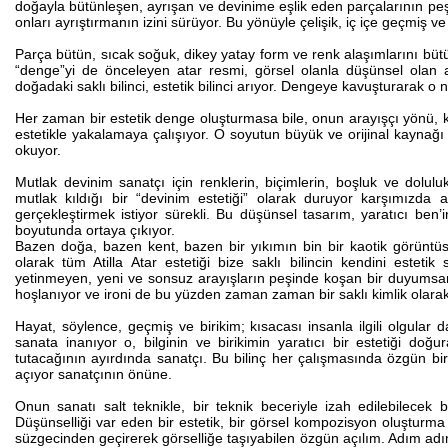
doğayla bütünleşen, ayrışan ve devinime eşlik eden parçalarının pe
onları ayrıştırmanın izini sürüyor. Bu yönüyle çelişik, iç içe geçmiş 
Parça bütün, sıcak soğuk, dikey yatay form ve renk alaşımlarını bütü
“denge”yi de önceleyen atar resmi, görsel olanla düşünsel olan a
doğadaki saklı bilinci, estetik bilinci arıyor. Dengeye kavuşturarak o
Her zaman bir estetik denge oluşturmasa bile, onun arayışçı yönü, ke
estetikle yakalamaya çalışıyor. O soyutun büyük ve orijinal kaynağı
okuyor.
Mutlak devinim sanatçı için renklerin, biçimlerin, boşluk ve doluluk
mutlak kıldığı bir “devinim estetiği” olarak duruyor karşımızda a
gerçekleştirmek istiyor sürekli. Bu düşünsel tasarım, yaratıcı be
boyutunda ortaya çıkıyor.
Bazen doğa, bazen kent, bazen bir yıkımın bin bir kaotik görüntüs
olarak tüm Atilla Atar estetiği bize saklı bilincin kendini estet
yetinmeyen, yeni ve sonsuz arayışların peşinde koşan bir duyumsama
hoşlanıyor ve ironi de bu yüzden zaman zaman bir saklı kimlik olarak
Hayat, söylence, geçmiş ve birikim; kısacası insanla ilgili olgular
sanata inanıyor o, bilginin ve birikimin yaratıcı bir estetiği doğu
tutacağının ayırdında sanatçı. Bu bilinç her çalışmasında özgün bir 
açıyor sanatçının önüne.
Onun sanatı salt teknikle, bir teknik beceriyle izah edilebilecek 
Düşünselliği var eden bir estetik, bir görsel kompozisyon oluşturma 
süzgecinden geçirerek görselliğe taşıyabilen özgün açılım. Adım adım 